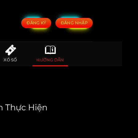
ĐĂNG KÝ
ĐĂNG NHẬP
XỔ SỐ
HƯỚNG DẪN
n Xác
h Thực Hiện