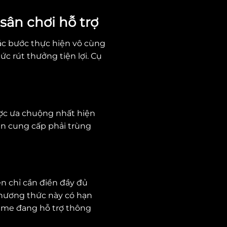
ân chơi hỗ trợ
các bước thực hiện vô cùng
c rút thưởng tiện lợi. Cụ
ợc ưa chuộng nhất hiện
hân cung cấp phải trùng
ên chỉ cần điền đầy đủ
phương thức này có hạn
game đang hỗ trợ thông