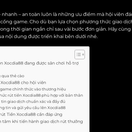
 nhanh – an toàn luôn là những ưu điểm mà hội viên đá
ại cổng game. Cho dù bạn lựa chọn phương thức giao dịc
ong thời gian ngắn chỉ sau vài bước đơn giản. Hãy cùng
ua nội dung được triển khai bên dưới nhé.
n Xocdia88 đang được sân chơi hỗ trợ
g qua thẻ cào
n Xocdia88 cho hội viên
 game chính thức vào thương hiệu
thức rút tiền Xocdia88 phù hợp với bản thân
 tin giao dịch chuẩn xác và đầy đủ
ông tin và gửi yêu cầu lên Xocdia88
rút Tiền Xocdia88 cần đáp ứng
 tâm khi tiến hành giao dịch rút thưởng