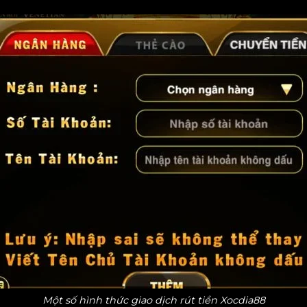
Một số hình thức giao dịch rút tiền Xocdia88