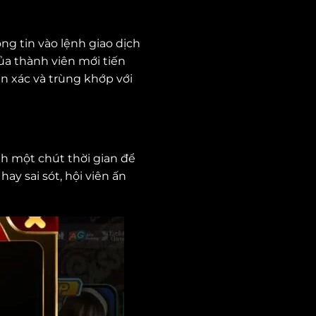
ng tin vào lệnh giao dịch
ủa thành viên mới tiến
n xác và trùng khớp với
h một chút thời gian để
ay sai sót, hội viên ấn