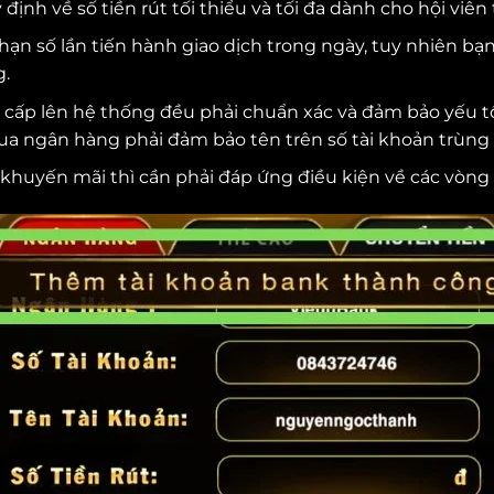
định về số tiền rút tối thiểu và tối đa dành cho hội viên
ạn số lần tiến hành giao dịch trong ngày, tuy nhiên b
g.
 cấp lên hệ thống đều phải chuẩn xác và đảm bảo yếu tố
ua ngân hàng phải đảm bảo tên trên số tài khoản trùng 
khuyến mãi thì cần phải đáp ứng điều kiện về các vòng 